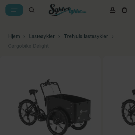
Skip
Menu
Products
to
search
account
Cart
Close
search
Cart
main
content
Hjem
Lastesykler
Trehjuls lastesykler
Cargobike Delight