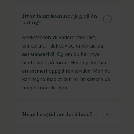
ferdig montert og du kan sykle hjem
produktsiden, og spør oss gjerne om
fra oss. Vi kan selvfølgelig også lever
en anbefaling. Vi koser oss med å
Hvor langt kommer jeg på én
om du ønsker det. Ta kontakt, så
lading?
hjelpe deg.
finner vi en løsning.
Rekkevidden vil variere med last,
temperatur, dekktrykk, underlag og
assistansenivå. Og om du har mye
motbakker på turen. Hver sykkel har
en estimert oppgitt rekkevidde. Men du
kan regne med at den er litt kortere på
tunge turer i kulden.
Hvor lang tid tar det å lade?
Normalt tar det 1-3 timer fra tom til full.