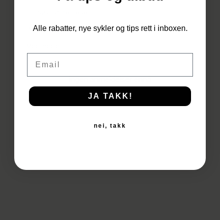
Du har ingen produkter i
Alle rabatter, nye sykler og tips rett i inboxen.
handlekurven.
Med medier
Email
Til Butikken
Ingen anmeldelser ennå
JA TAKK!
nei, takk