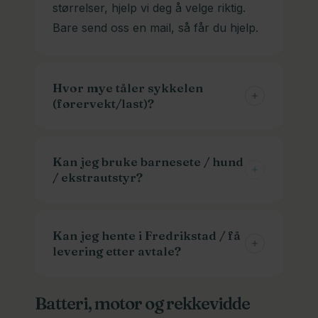
størrelser, hjelp vi deg å velge riktig.
Bare send oss en mail, så får du hjelp.
Hvor mye tåler sykkelen
(førervekt/last)?
Maks belastning står i
faktaarket/produktinfo. Ved lastesykler
Kan jeg bruke barnesete / hund
/ ekstrautstyr?
er det normalt angitt vekt på syklist +
last.
De fleste lastesykler har plass til minst
en av delene. Mange har plass til alt
Kan jeg hente i Fredrikstad / få
levering etter avtale?
sammen. Trehjuls lastesykler har aller
mest plass. Der kan du få hundeluker,
Ja! De aller fleste privatkunder henter
babyseter, benker, kapell(regntak),
Batteri, motor og rekkevidde
sykkelen sin hos oss selv. De står
dyner og puter. Se “Tilbehør» på