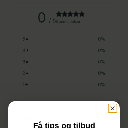
0
/ 5
0 anmeldelser
5
0
%
4
0
%
3
0
%
2
0
%
1
0
%
Skriv en anmeldelse
Anmeldelser
0
Få tips og tilbud