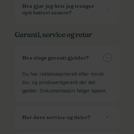
Men det varierer også med
Hva gjør jeg hvis jeg trenger
nytt batteri senere?
batteristørrelse og ladetypen. Vi har
hurtigladere som går fortere enn de
Vi kan skaffe batterier og ladere til
andre. Husk at de sliter litt mer på
Garanti, service og retur
veldig mange modeller. Ta kontakt med
batteriet også.
modellinfo, og gjerne bilder av batteri
og kontakten. Det skal mye til for at vi
Hva slags garanti gjelder?
ikke har et som passer.
Du har reklamasjonsrett etter norsk
lov, og produsentgaranti der det
gjelder. Dokumentasjon følger kjøpet.
Har dere service og deler?
Ja, vi er et komplett sykkelverksted og