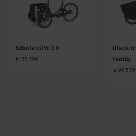
Nihola LOW 2.0
Black I
Family
kr
59 790
kr
88 800