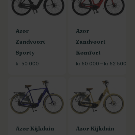
Azor
Azor
Zandvoort
Zandvoort
Sporty
Komfort
Pri
kr
50 000
kr
50 000
–
kr
52 500
kr 
00
til
kr 
50
Azor Kijkduin
Azor Kijkduin