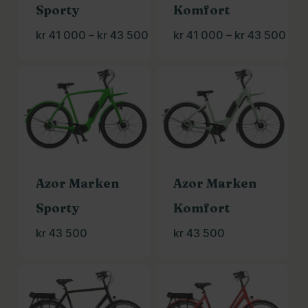
Sporty
Komfort
Prisområde:
Pri
kr
41 000
–
kr
43 500
kr
41 000
–
kr
43 500
kr 41
kr 4
000
00
til
til
kr 43
kr 4
500
500
Azor Marken
Azor Marken
Sporty
Komfort
kr
43 500
kr
43 500