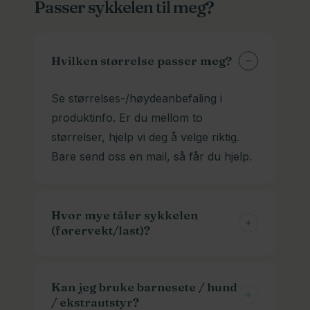
Passer sykkelen til meg?
sykkelen sin hos oss selv. De står
betrakelig mer. Men du finner nøyaktig
ferdig montert og du kan sykle hjem
pris i kassen.
fra oss. Vi kan selvfølgelig også lever
Hvilken størrelse passer meg?
om du ønsker det. Ta kontakt, så
finner vi en løsning.
Se størrelses-/høydeanbefaling i
produktinfo. Er du mellom to
størrelser, hjelp vi deg å velge riktig.
Bare send oss en mail, så får du hjelp.
Hvor mye tåler sykkelen
(førervekt/last)?
Maks belastning står i
faktaarket/produktinfo. Ved lastesykler
Kan jeg bruke barnesete / hund
/ ekstrautstyr?
er det normalt angitt vekt på syklist +