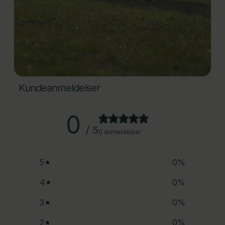
Kundeanmeldelser
0
/ 5
0 anmeldelser
5
0
%
4
0
%
3
0
%
2
0
%