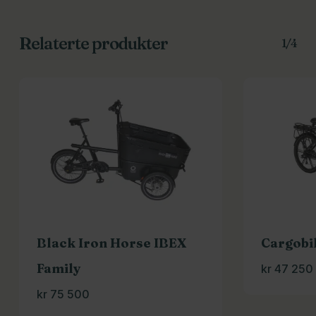
Relaterte produkter
1/4
Black Iron Horse IBEX
Cargobi
Family
kr
47 250
kr
75 500