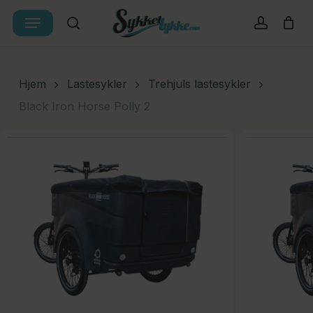
Skip
Menu
Products
to
search
account
Cart
Close
search
Cart
main
content
Hjem
Lastesykler
Trehjuls lastesykler
Black Iron Horse Polly 2