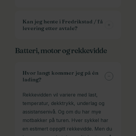
last.
De fleste lastesykler har plass til minst
en av delene. Mange har plass til alt
Kan jeg hente i Fredrikstad / få
levering etter avtale?
sammen. Trehjuls lastesykler har aller
mest plass. Der kan du få hundeluker,
Ja! De aller fleste privatkunder henter
babyseter, benker, kapell(regntak),
Batteri, motor og rekkevidde
sykkelen sin hos oss selv. De står
dyner og puter. Se “Tilbehør» på
ferdig montert og du kan sykle hjem
produktsiden, og spør oss gjerne om
fra oss. Vi kan selvfølgelig også lever
en anbefaling. Vi koser oss med å
Hvor langt kommer jeg på én
om du ønsker det. Ta kontakt, så
lading?
hjelpe deg.
finner vi en løsning.
Rekkevidden vil variere med last,
temperatur, dekktrykk, underlag og
assistansenivå. Og om du har mye
motbakker på turen. Hver sykkel har
en estimert oppgitt rekkevidde. Men du