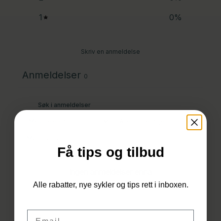
1
0
%
Skriv en anmeldelse
Anmeldelser
0
Med medier
Få tips og tilbud
Ingen anmeldelser ennå
Du har ingen produkter i
Alle rabatter, nye sykler og tips rett i inboxen.
handlekurven.
Email
Til Butikken