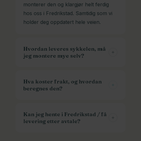
monterer den og klargjør helt ferdig
hos oss i Fredrikstad. Samtidig som vi
holder deg oppdatert hele veien.
Hvordan leveres sykkelen, må
jeg montere mye selv?
Vi klargjør og monterer sykkelen din
helt ferdig hos oss. Du kan sykle ut av
Hva koster frakt, og hvordan
beregnes den?
butikken. Skulle du derimot ha lyst til å
gjøre det selv, kan vi levere den delvis
Frakt beregnes i kassen basert på
montert.
leveringsadresse/produkt. Små pakker
Kan jeg hente i Fredrikstad / få
levering etter avtale?
som batterier og ladere går som
Norgespakke. Monterte lastesykler må
Ja! De aller fleste privatkunder henter
sendes på pall og koster dermed