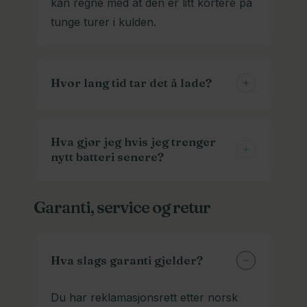
kan regne med at den er litt kortere på
tunge turer i kulden.
Hvor lang tid tar det å lade?
Normalt tar det 1-3 timer fra tom til full.
Men det varierer også med
Hva gjør jeg hvis jeg trenger
nytt batteri senere?
batteristørrelse og ladetypen. Vi har
hurtigladere som går fortere enn de
Vi kan skaffe batterier og ladere til
andre. Husk at de sliter litt mer på
Garanti, service og retur
veldig mange modeller. Ta kontakt med
batteriet også.
modellinfo, og gjerne bilder av batteri
og kontakten. Det skal mye til for at vi
Hva slags garanti gjelder?
ikke har et som passer.
Du har reklamasjonsrett etter norsk