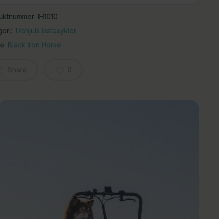
uktnummer:
IH1010
gori:
Trehjuls lastesykler
e:
Black Iron Horse
Share
0