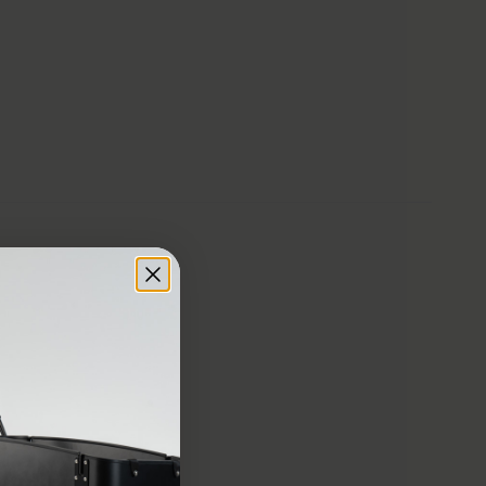
 ingen produkter i handlekurven.
Til Butikken