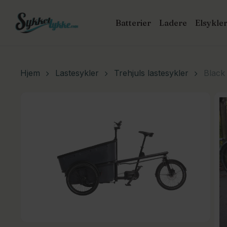
Skip
to
Batterier
Ladere
Elsykle
main
P
content
s
Hit enter
Hjem
Lastesykler
Trehjuls lastesykler
Black