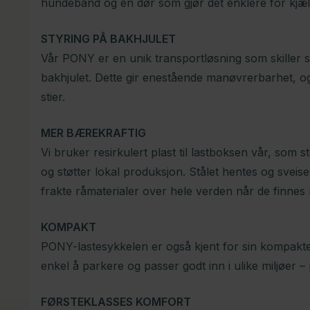
hundebånd og en dør som gjør det enklere for kjæl
STYRING PÅ BAKHJULET
Vår PONY er en unik transportløsning som skiller s
bakhjulet. Dette gir enestående manøvrerbarhet, og
stier.
MER BÆREKRAFTIG
Vi bruker resirkulert plast til lastboksen vår, som
og støtter lokal produksjon. Stålet hentes og sveise
frakte råmaterialer over hele verden når de finnes 
KOMPAKT
PONY-lastesykkelen er også kjent for sin kompakte
enkel å parkere og passer godt inn i ulike miljøer –
FØRSTEKLASSES KOMFORT