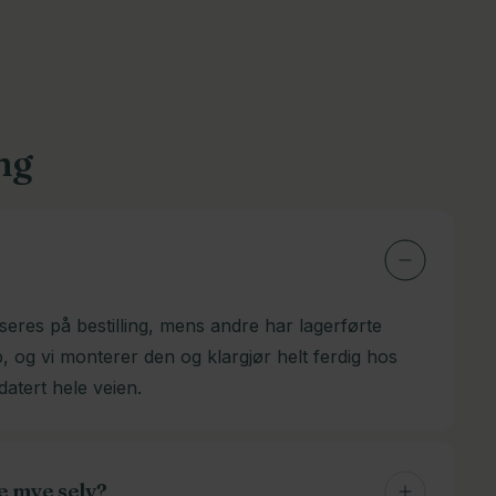
ng
seres på bestilling, mens andre har lagerførte
p, og vi monterer den og klargjør helt ferdig hos
datert hele veien.
e mye selv?