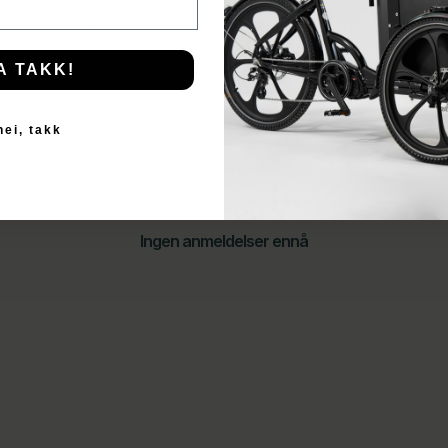
1
0
%
A TAKK!
nei, takk
Med medier
Ingen anmeldelser ennå