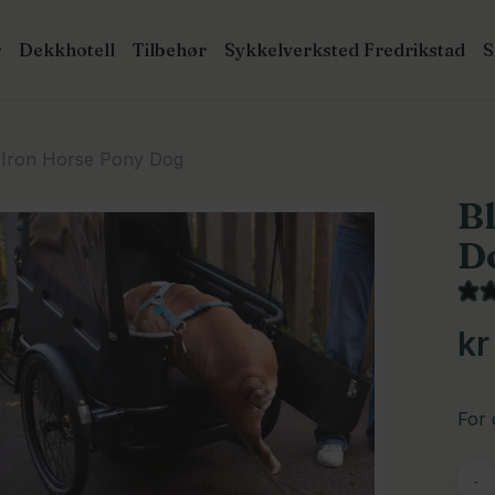
r
Dekkhotell
Tilbehør
Sykkelverksted Fredrikstad
Cart
roducts
earch
 to search or ESC to close
 Iron Horse Pony Dog
B
D
kr
For 