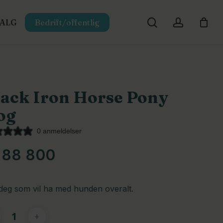
search
account
SALG
Bedrift/offentlig
Close
Cart
lack Iron Horse Pony
og
0 anmeldelser
88 800
deg som vil ha med hunden overalt.