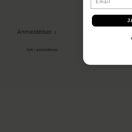
J
Anmeldelser
0