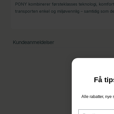
PONY kombinerer førsteklasses teknologi, komfort
transporten enkel og miljøvennlig – samtidig som de
Kundeanmeldelser
Få tip
Alle rabatter, nye 
Email