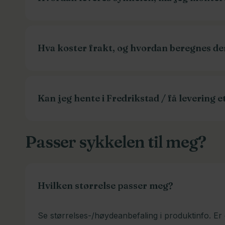
Vi klargjør og monterer sykkelen din helt ferdig 
derimot ha lyst til å gjøre det selv, kan vi levere 
Hva koster frakt, og hvordan beregnes d
Frakt beregnes i kassen basert på leveringsadre
går som Norgespakke. Monterte lastesykler må s
Kan jeg hente i Fredrikstad / få levering e
Men du finner nøyaktig pris i kassen.
Ja! De aller fleste privatkunder henter sykkelen 
Passer sykkelen til meg?
sykle hjem fra oss. Vi kan selvfølgelig også lever
løsning.
Hvilken størrelse passer meg?
Se størrelses-/høydeanbefaling i produktinfo. Er d