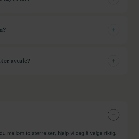
hos oss. Du kan sykle ut av butikken. Skulle du
den delvis montert.
en?
sse/produkt. Små pakker som batterier og ladere
endes på pall og koster dermed betrakelig mer.
tter avtale?
sin hos oss selv. De står ferdig montert og du kan
 om du ønsker det. Ta kontakt, så finner vi en
u mellom to størrelser, hjelp vi deg å velge riktig.