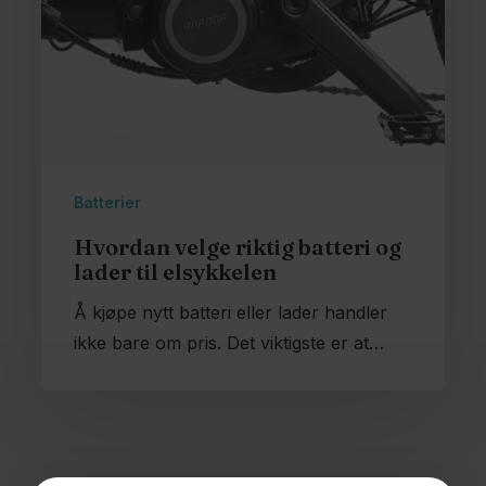
Batterier
Hvordan velge riktig batteri og
lader til elsykkelen
Å kjøpe nytt batteri eller lader handler
ikke bare om pris. Det viktigste er at…