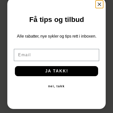
Få tips og tilbud
Du har ingen produkter i
Alle rabatter, nye sykler og tips rett i inboxen.
handlekurven.
Email
Til Butikken
JA TAKK!
nei, takk