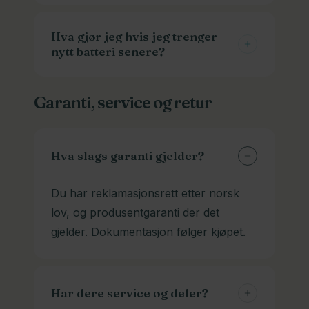
Normalt tar det 1-3 timer fra tom til full.
Men det varierer også med
Hva gjør jeg hvis jeg trenger
nytt batteri senere?
batteristørrelse og ladetypen. Vi har
hurtigladere som går fortere enn de
Vi kan skaffe batterier og ladere til
andre. Husk at de sliter litt mer på
Garanti, service og retur
veldig mange modeller. Ta kontakt med
batteriet også.
modellinfo, og gjerne bilder av batteri
og kontakten. Det skal mye til for at vi
Hva slags garanti gjelder?
ikke har et som passer.
Du har reklamasjonsrett etter norsk
lov, og produsentgaranti der det
gjelder. Dokumentasjon følger kjøpet.
Har dere service og deler?