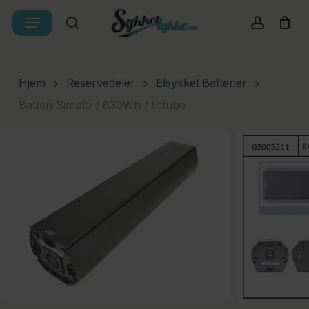
Skip
Menu
Products
to
search
account
Cart
Close
search
Cart
main
content
Hjem
Reservedeler
Elsykkel Batterier
Batteri Simplo / 630Wh / Intube