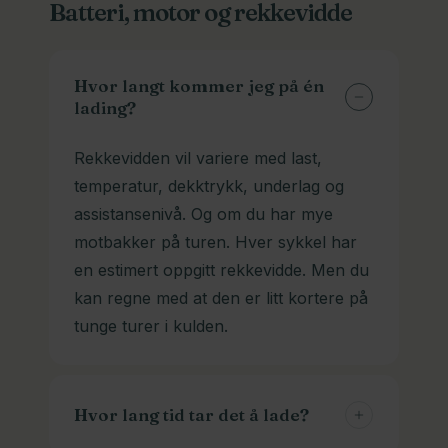
Batteri, motor og rekkevidde
sykkelen sin hos oss selv. De står
dyner og puter. Se “Tilbehør» på
ferdig montert og du kan sykle hjem
produktsiden, og spør oss gjerne om
fra oss. Vi kan selvfølgelig også lever
en anbefaling. Vi koser oss med å
Hvor langt kommer jeg på én
om du ønsker det. Ta kontakt, så
lading?
hjelpe deg.
finner vi en løsning.
Rekkevidden vil variere med last,
temperatur, dekktrykk, underlag og
assistansenivå. Og om du har mye
motbakker på turen. Hver sykkel har
en estimert oppgitt rekkevidde. Men du
kan regne med at den er litt kortere på
tunge turer i kulden.
Hvor lang tid tar det å lade?