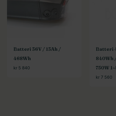
Batteri 36V / 13Ah /
Batteri 
468Wh
840Wh /
750W 1-
kr
5 840
kr
7 560