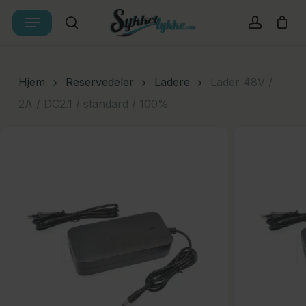
Skip
Menu
Products
to
search
account
Cart
Close
search
Cart
main
content
Hjem
Reservedeler
Ladere
Lader 48V /
2A / DC2.1 / standard / 100%