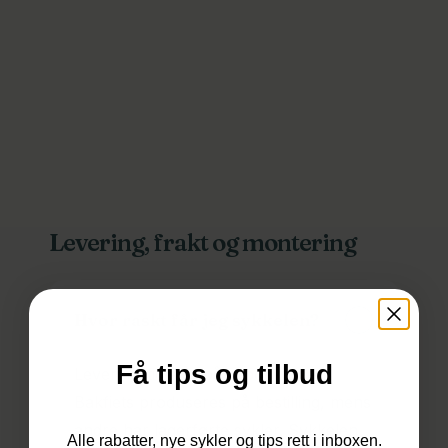
Levering, frakt og montering
Hvor raskt får jeg sykkelen?
Få tips og tilbud
Leveringstid står på produktsiden.
Bakfiets produseres på bestilling, mens
Du har ingen produkter i
andre har lagerførte sykler. Sykkelen
Alle rabatter, nye sykler og tips rett i inboxen.