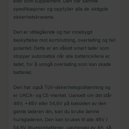
eller som supplement. Den har samme
spesifikasjoner og oppfyller alle de viktigste
sikkerhetskravene.
Den er stillegående og har innebygd
beskyttelse mot kortslutning, overlading og feil
polaritet. Dette er en såkalt smart lader som
stopper automatisk når alle battericellene er
ladet, for å unngå overlading som kan skade
batteriet.
Den har også TüV-sikkerhetsgodkjenning og
er UKCA- og CE-merket. Uansett om det står
48V, +48V eller 54,6V på baksiden av den
gamle laderen din, kan du bruke denne
hurtigladeren. Den kan brukes til alle 48V /
54,6V litiumionbatterier, uavhengig av Ah, så