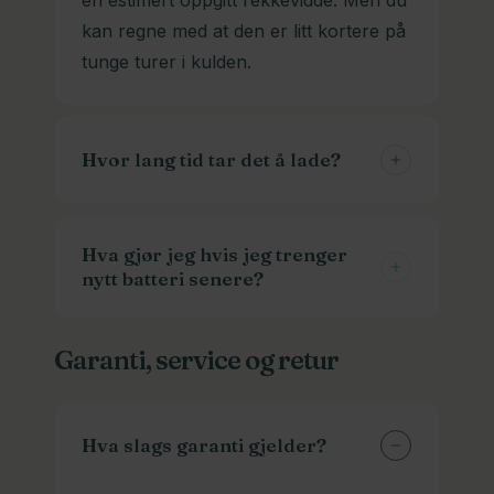
en estimert oppgitt rekkevidde. Men du
kan regne med at den er litt kortere på
tunge turer i kulden.
Hvor lang tid tar det å lade?
Normalt tar det 1-3 timer fra tom til full.
Men det varierer også med
Hva gjør jeg hvis jeg trenger
nytt batteri senere?
batteristørrelse og ladetypen. Vi har
hurtigladere som går fortere enn de
Vi kan skaffe batterier og ladere til
andre. Husk at de sliter litt mer på
Garanti, service og retur
veldig mange modeller. Ta kontakt med
batteriet også.
modellinfo, og gjerne bilder av batteri
og kontakten. Det skal mye til for at vi
Hva slags garanti gjelder?
ikke har et som passer.