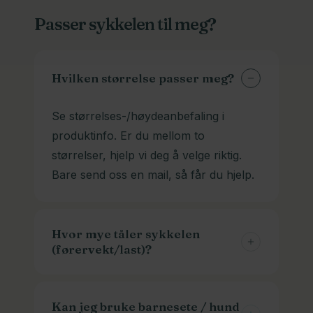
Ja! De aller fleste privatkunder henter
sendes på pall og koster dermed
Passer sykkelen til meg?
sykkelen sin hos oss selv. De står
betrakelig mer. Men du finner nøyaktig
ferdig montert og du kan sykle hjem
pris i kassen.
fra oss. Vi kan selvfølgelig også lever
Hvilken størrelse passer meg?
om du ønsker det. Ta kontakt, så
finner vi en løsning.
Se størrelses-/høydeanbefaling i
produktinfo. Er du mellom to
størrelser, hjelp vi deg å velge riktig.
Bare send oss en mail, så får du hjelp.
Hvor mye tåler sykkelen
(førervekt/last)?
Maks belastning står i
faktaarket/produktinfo. Ved lastesykler
Kan jeg bruke barnesete / hund