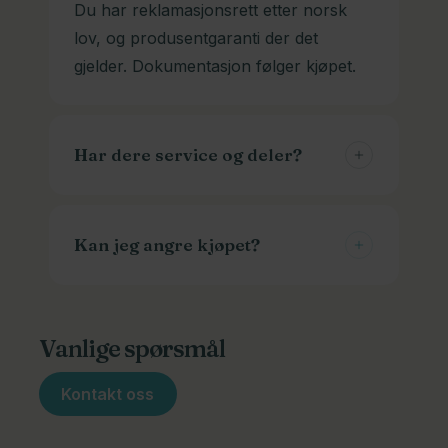
Du har reklamasjonsrett etter norsk
lov, og produsentgaranti der det
gjelder. Dokumentasjon følger kjøpet.
Har dere service og deler?
Ja, vi er et komplett sykkelverksted og
kan skaffe deler som trengs. Vi hjelper
Kan jeg angre kjøpet?
deg også med vedlikehold og justering.
Du kan til og med ha dekkhotell hos
Angrerett gjelder for nettkjøp, men
oss. Vi skifter dekkene dine hver
spesialbestilte varer kan ha unntak. Ta
Vanlige spørsmål
sesong og oppbevarer de du ikke
kontakt før retur så hjelper vi deg
bruker.
riktig.
Kontakt oss