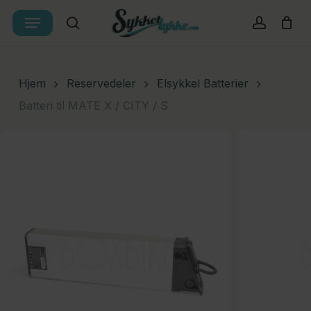
Skip
Menu
Products
to
search
account
Cart
Close
search
Cart
main
content
Hjem
Reservedeler
Elsykkel Batterier
Batteri til MATE X / CITY / S