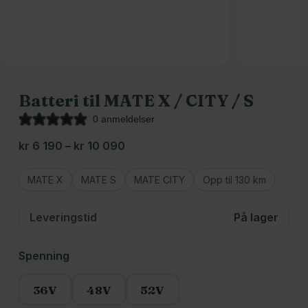
Batteri til MATE X / CITY / S
0 anmeldelser
Prisområde:
kr
6 190
–
kr
10 090
kr 6
190
MATE X
MATE S
MATE CITY
Opp til 130 km
til
kr 10
Leveringstid
På lager
090
Spenning
36V
48V
52V