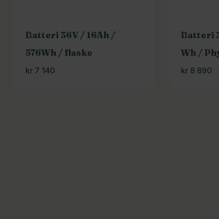
Batteri 36V / 16Ah /
Batteri 
576Wh / flaske
Wh / Ph
kr
7 140
kr
8 890