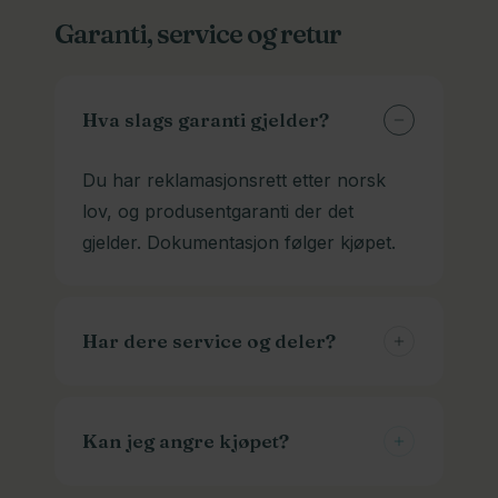
Vi kan skaffe batterier og ladere til
andre. Husk at de sliter litt mer på
Garanti, service og retur
veldig mange modeller. Ta kontakt med
batteriet også.
modellinfo, og gjerne bilder av batteri
og kontakten. Det skal mye til for at vi
Hva slags garanti gjelder?
ikke har et som passer.
Du har reklamasjonsrett etter norsk
lov, og produsentgaranti der det
gjelder. Dokumentasjon følger kjøpet.
Har dere service og deler?
Ja, vi er et komplett sykkelverksted og
kan skaffe deler som trengs. Vi hjelper
Kan jeg angre kjøpet?
deg også med vedlikehold og justering.
Du kan til og med ha dekkhotell hos