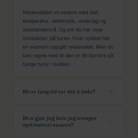
finner vi en løsning.
Rekkevidden vil variere med last,
temperatur, dekktrykk, underlag og
assistansenivå. Og om du har mye
motbakker på turen. Hver sykkel har
en estimert oppgitt rekkevidde. Men du
kan regne med at den er litt kortere på
tunge turer i kulden.
Hvor lang tid tar det å lade?
Normalt tar det 1-3 timer fra tom til full.
Men det varierer også med
Hva gjør jeg hvis jeg trenger
nytt batteri senere?
batteristørrelse og ladetypen. Vi har
hurtigladere som går fortere enn de