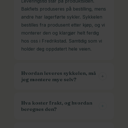
Leveringstid står på produktsiden.
Bakfiets produseres på bestilling, mens
andre har lagerførte sykler. Sykkelen
bestilles fra produsent etter kjøp, og vi
monterer den og klargjør helt ferdig
hos oss i Fredrikstad. Samtidig som vi
holder deg oppdatert hele veien.
Hvordan leveres sykkelen, må
jeg montere mye selv?
Vi klargjør og monterer sykkelen din
helt ferdig hos oss. Du kan sykle ut av
Hva koster frakt, og hvordan
beregnes den?
butikken. Skulle du derimot ha lyst til å
gjøre det selv, kan vi levere den delvis
Frakt beregnes i kassen basert på
montert.