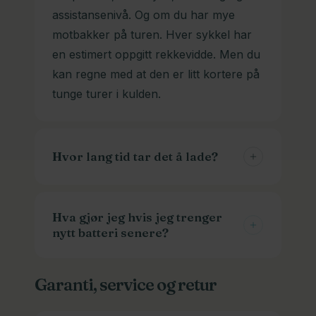
assistansenivå. Og om du har mye
motbakker på turen. Hver sykkel har
en estimert oppgitt rekkevidde. Men du
kan regne med at den er litt kortere på
tunge turer i kulden.
Hvor lang tid tar det å lade?
Normalt tar det 1-3 timer fra tom til full.
Men det varierer også med
Hva gjør jeg hvis jeg trenger
nytt batteri senere?
batteristørrelse og ladetypen. Vi har
hurtigladere som går fortere enn de
Vi kan skaffe batterier og ladere til
andre. Husk at de sliter litt mer på
Garanti, service og retur
veldig mange modeller. Ta kontakt med
batteriet også.
modellinfo, og gjerne bilder av batteri