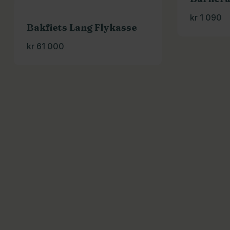
kr
1 090
Bakfiets Lang Flykasse
kr
61 000