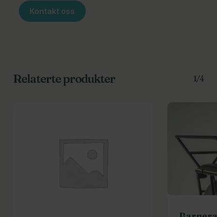
bruker.
riktig.
Kontakt oss
Relaterte produkter
1/4
Barner