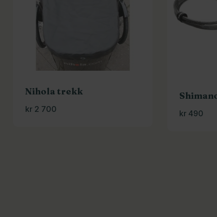
Nihola trekk
Shimano
kr
2 700
kr
490