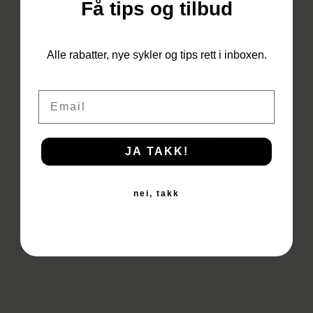
Få tips og tilbud
Du har ingen produkter i
Alle rabatter, nye sykler og tips rett i inboxen.
handlekurven.
Med medier
Email
Til Butikken
Ingen anmeldelser ennå
JA TAKK!
nei, takk