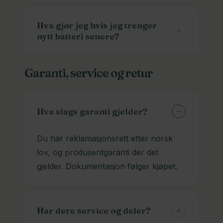
Normalt tar det 1-3 timer fra tom til full.
Men det varierer også med
Hva gjør jeg hvis jeg trenger
nytt batteri senere?
batteristørrelse og ladetypen. Vi har
hurtigladere som går fortere enn de
Vi kan skaffe batterier og ladere til
andre. Husk at de sliter litt mer på
Garanti, service og retur
veldig mange modeller. Ta kontakt med
batteriet også.
modellinfo, og gjerne bilder av batteri
og kontakten. Det skal mye til for at vi
Hva slags garanti gjelder?
ikke har et som passer.
Du har reklamasjonsrett etter norsk
lov, og produsentgaranti der det
gjelder. Dokumentasjon følger kjøpet.
Har dere service og deler?