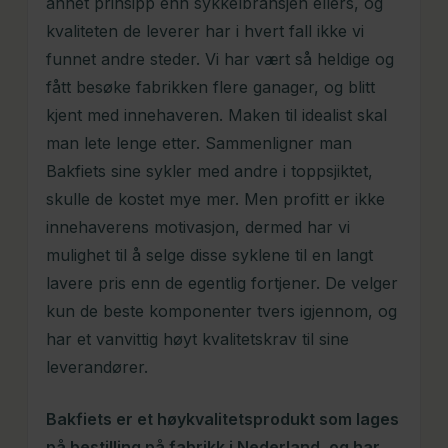
annet prinsipp enn sykkelbransjen ellers, og
kvaliteten de leverer har i hvert fall ikke vi
funnet andre steder. Vi har vært så heldige og
fått besøke fabrikken flere ganager, og blitt
kjent med innehaveren. Maken til idealist skal
man lete lenge etter. Sammenligner man
Bakfiets sine sykler med andre i toppsjiktet,
skulle de kostet mye mer. Men profitt er ikke
innehaverens motivasjon, dermed har vi
mulighet til å selge disse syklene til en langt
lavere pris enn de egentlig fortjener. De velger
kun de beste komponenter tvers igjennom, og
har et vanvittig høyt kvalitetskrav til sine
leverandører.
Bakfiets er et høykvalitetsprodukt som lages
på bestilling på fabrikk i Nederland, og har