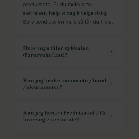
produktinfo. Er du mellom to
størrelser, hjelp vi deg å velge riktig.
Bare send oss en mail, så får du hjelp.
Hvor mye tåler sykkelen
(førervekt/last)?
Maks belastning står i
faktaarket/produktinfo. Ved lastesykler
Kan jeg bruke barnesete / hund
/ ekstrautstyr?
er det normalt angitt vekt på syklist +
last.
De fleste lastesykler har plass til minst
en av delene. Mange har plass til alt
Kan jeg hente i Fredrikstad / få
levering etter avtale?
sammen. Trehjuls lastesykler har aller
mest plass. Der kan du få hundeluker,
Ja! De aller fleste privatkunder henter
babyseter, benker, kapell(regntak),