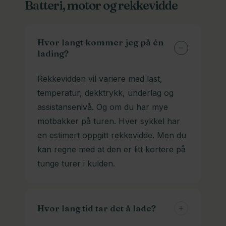
Batteri, motor og rekkevidde
sykkelen sin hos oss selv. De står
dyner og puter. Se “Tilbehør» på
ferdig montert og du kan sykle hjem
produktsiden, og spør oss gjerne om
fra oss. Vi kan selvfølgelig også lever
en anbefaling. Vi koser oss med å
Hvor langt kommer jeg på én
om du ønsker det. Ta kontakt, så
lading?
hjelpe deg.
finner vi en løsning.
Rekkevidden vil variere med last,
temperatur, dekktrykk, underlag og
assistansenivå. Og om du har mye
motbakker på turen. Hver sykkel har
en estimert oppgitt rekkevidde. Men du
kan regne med at den er litt kortere på
tunge turer i kulden.
Hvor lang tid tar det å lade?