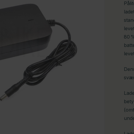
Påli
lade
stan
leve
80 %
batt
levet
Denn
svær
Lade
bety
(omt
unde
Lade