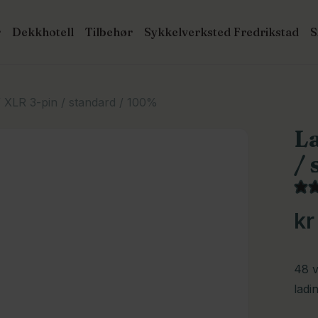
r
Dekkhotell
Tilbehør
Sykkelverksted Fredrikstad
Cart
roducts
earch
 to search or ESC to close
 XLR 3-pin / standard / 100%
La
/ 
kr
48 v
ladi