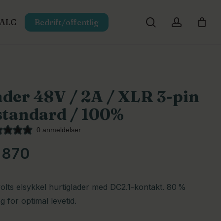
search
account
SALG
Bedrift/offentlig
Close
Cart
der 48V / 2A / XLR 3-pin
standard / 100%
0 anmeldelser
870
olts elsykkel hurtiglader med DC2.1-kontakt. 80 %
ng for optimal levetid.