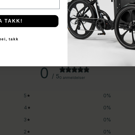
A TAKK!
nei, takk
0
/ 5
0 anmeldelser
5
0
%
4
0
%
3
0
%
2
0
%