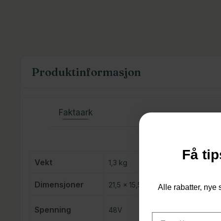
Produktinformasjon
Faktaark
Få tip
Vekt
1,3 kg
Dimensjoner
21,5 × 15,5 × 10 cm
Alle rabatter, nye 
Spenning
48V
Email