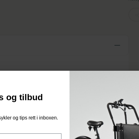
s og tilbud
Du har
sykler og tips rett i inboxen.