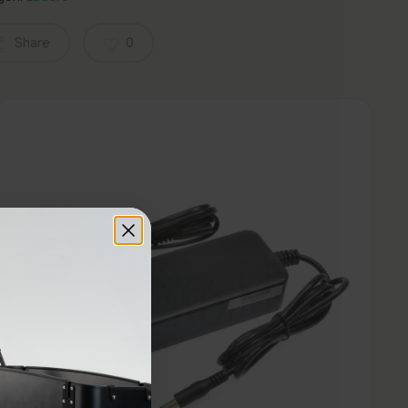
Share
0
 ingen produkter i handlekurven.
Til Butikken