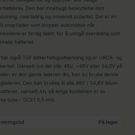
erhetskrav. Den har innebygd beskyttelse mot
slutning, overlading og omvendt polaritet. Det er en
lt smartlader som stopper automatisk når
ericellene er ferdig ladet, for å unngå overlading som
skade batteriet.
har også TüV sikkerhetsgodkjenning og er UKCA- og
erket. Uansett om det står 48V, +48V eller 54,6V på
iden av den gamle laderen din, kan du bruke denne
igladeren. Den kan brukes til alle 48V / 54,6V litium-
batterier, uansett Ah, så lenge kontakten er av
e type – DC2.1 5,5 mm.
veringstid
På lager