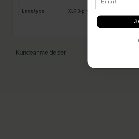
Ladetype
XLR 3-pin
J
Kundeanmeldelser