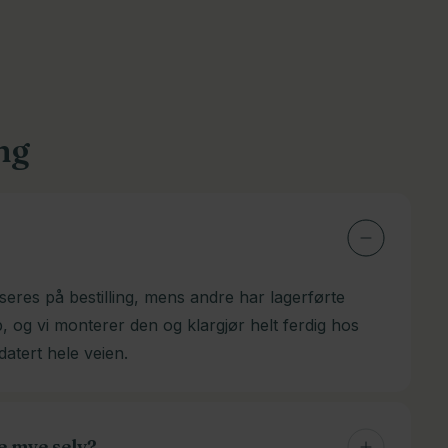
ng
seres på bestilling, mens andre har lagerførte
p, og vi monterer den og klargjør helt ferdig hos
datert hele veien.
e mye selv?