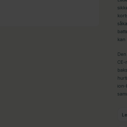
sikk
kort
såka
batt
kan 
Den 
CE-m
baks
hurt
ion-
samm
Le