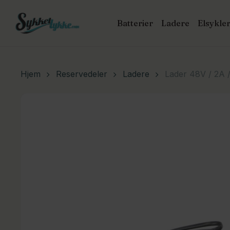
Skip
to
Batterier
Ladere
Elsykle
main
P
content
s
Hit enter
Hjem
Reservedeler
Ladere
Lader 48V / 2A /