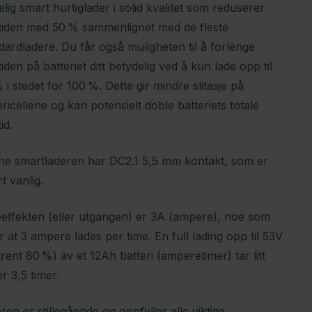
telig smart hurtiglader i solid kvalitet som reduserer
tiden med 50 % sammenlignet med de fleste
dardladere. Du får også muligheten til å forlenge
tiden på batteriet ditt betydelig ved å kun lade opp til
 i stedet for 100 %. Dette gir mindre slitasje på
ericellene og kan potensielt doble batteriets totale
id.
e smartladeren har DC2.1 5,5 mm kontakt, som er
t vanlig.
effekten (eller utgangen) er 3A (ampere), noe som
r at 3 ampere lades per time. En full lading opp til 53V
rent 80 %) av et 12Ah batteri (amperetimer) tar litt
r 3,5 timer.
ren er stillegående og oppfyller alle viktige