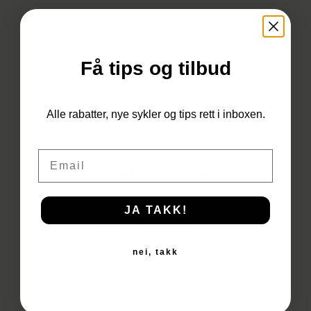
Få tips og tilbud
Du har ingen produkter i
Alle rabatter, nye sykler og tips rett i inboxen.
handlekurven.
Email
Til Butikken
Levering, frakt og montering
JA TAKK!
Hvor raskt får jeg sykkelen?
nei, takk
Leveringstid står på produktsiden.
Bakfiets produseres på bestilling, mens
andre har lagerførte sykler. Sykkelen