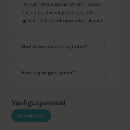
Du har reklamasjonsrett etter norsk
lov, og produsentgaranti der det
gjelder. Dokumentasjon følger kjøpet.
Har dere service og deler?
Ja, vi er et komplett sykkelverksted og
kan skaffe deler som trengs. Vi hjelper
Kan jeg angre kjøpet?
deg også med vedlikehold og justering.
Du kan til og med ha dekkhotell hos
Angrerett gjelder for nettkjøp, men
oss. Vi skifter dekkene dine hver
spesialbestilte varer kan ha unntak. Ta
Vanlige spørsmål
sesong og oppbevarer de du ikke
kontakt før retur så hjelper vi deg
bruker.
riktig.
Kontakt oss