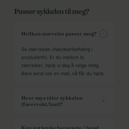
Ja! De aller fleste privatkunder henter
sendes på pall og koster dermed
Passer sykkelen til meg?
sykkelen sin hos oss selv. De står
betrakelig mer. Men du finner nøyaktig
ferdig montert og du kan sykle hjem
pris i kassen.
fra oss. Vi kan selvfølgelig også lever
Hvilken størrelse passer meg?
om du ønsker det. Ta kontakt, så
finner vi en løsning.
Se størrelses-/høydeanbefaling i
produktinfo. Er du mellom to
størrelser, hjelp vi deg å velge riktig.
Bare send oss en mail, så får du hjelp.
Hvor mye tåler sykkelen
(førervekt/last)?
Maks belastning står i
faktaarket/produktinfo. Ved lastesykler
Kan jeg bruke barnesete / hund