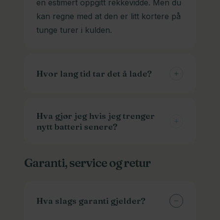
en estimert oppgitt rekkevidde. Men du
kan regne med at den er litt kortere på
tunge turer i kulden.
Hvor lang tid tar det å lade?
Normalt tar det 1-3 timer fra tom til full.
Men det varierer også med
Hva gjør jeg hvis jeg trenger
nytt batteri senere?
batteristørrelse og ladetypen. Vi har
hurtigladere som går fortere enn de
Vi kan skaffe batterier og ladere til
andre. Husk at de sliter litt mer på
Garanti, service og retur
veldig mange modeller. Ta kontakt med
batteriet også.
modellinfo, og gjerne bilder av batteri
og kontakten. Det skal mye til for at vi
Hva slags garanti gjelder?
ikke har et som passer.