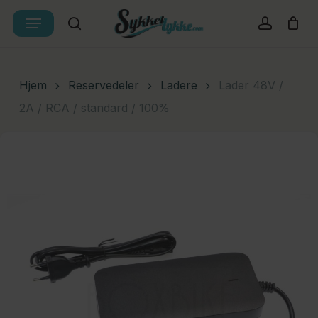
Skip
Menu
Products
to
search
account
Cart
Close
search
Cart
main
content
Hjem
Reservedeler
Ladere
Lader 48V /
2A / RCA / standard / 100%