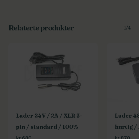
Relaterte produkter
1/4
Lader 24V / 2A / XLR 3-
Lader 48
pin / standard / 100%
hurtig /
kr
680
kr
870