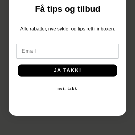
Få tips og tilbud
Du har ingen produkter i
Alle rabatter, nye sykler og tips rett i inboxen.
handlekurven.
Email
Til Butikken
JA TAKK!
nei, takk